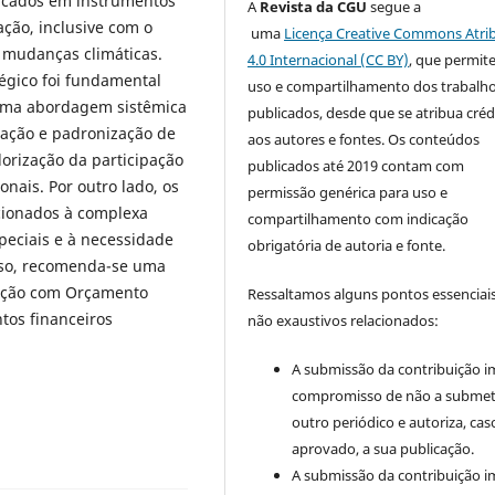
licados em instrumentos
A
Revista da CGU
segue a
ação, inclusive com o
uma
Licença Creative Commons Atri
s mudanças climáticas.
4.0 Internacional (CC BY)
, que permit
égico foi fundamental
uso e compartilhamento dos trabalh
uma abordagem sistêmica
publicados, desde que se atribua créd
zação e padronização de
aos autores e fontes. Os conteúdos
orização da participação
publicados até 2019 contam com
onais. Por outro lado, os
permissão genérica para uso e
cionados à complexa
compartilhamento com indicação
peciais e à necessidade
obrigatória de autoria e fonte.
isso, recomenda-se uma
ução com Orçamento
Ressaltamos alguns pontos essenciais
tos financeiros
não exaustivos relacionados:
A submissão da contribuição i
compromisso de não a submet
outro periódico e autoriza, cas
aprovado, a sua publicação.
A submissão da contribuição i