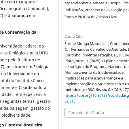
ente com manguezal,
especial sobre a Missão e Escopo, Étic
 Oceanografia (Unimonte),
Publicação, Processo de Avaliação pel
C) e doutorado em
Pares e Política de Acesso Livre.
 de Conservação da
Como Citar
Shizue Moriga Masuda, L., Cronember
niversidade Federal do
C. ., Fernandes Carvalho de Andrade, D
cias Biológicas pela UFRJ
Coutinho Pimental Tatagiba, F., & Silv
ade pelo Instituto de
Pinto Jorge, R. (2025). O planejament
estratégico do Programa Nacional de
07), mestrado em Ecologia
Monitoramento da Biodiversidade:
 na Universidade do
implicações para a governança e a
ntal do Instituto Chico
implementação do Monitora sob o us
almente é Coordenadora
metodologia BSC.
Revista Da CGU
,
17
(
sidade. Tem experiência
https://doi.org/10.36428/revistadacg
32.813
s seguintes temas: gestão
ia da paisagem, gestão do
Formatos de Citação
 biodiversidade.
o Florestal Brasileiro