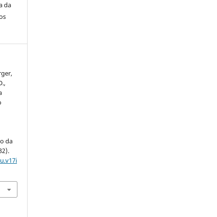
a da
os
ger,
.,
a
o
o da
32).
u.v17i