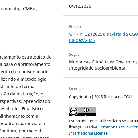
04.12.2025
oramento, ICMBio,
Edição
v. 17 n. 32 (2025): Revista da CGU
jul-dez/2025
Seção
anejamento estratégico do
Mudanças Climáticas: Governanç
ui para o aprimoramento
Integridade Socioambiental
ento da biodiversidade
ilizando a metodologia
nstruído de forma
Licença
stão da instituição, e
Copyright (c) 2025 Revista da CGU
erspectivas: Aprendizado
esultados Finalísticos.
 alinhamento com a
Este trabalho está licenciado sob um
er a transparência e a
licença
Creative Commons Attribution
onitora, por meio de
International License
.