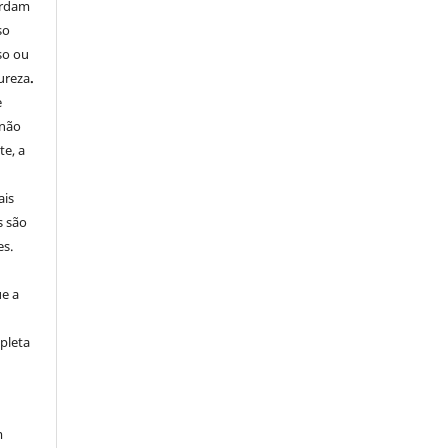
ordam
so
so ou
ureza
.
e
 não
e, a
ais
s são
es.
ue a
pleta
m