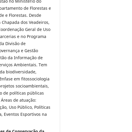
stão no Ministério do
partamento de Florestas e
de e Florestas. Desde
a Chapada dos Veadeiros,
 Coordenação Geral de Uso
Parcerias e no Programa
da Divisão de
overnança e Gestão
estão da Informação de
erviços Ambientais. Tem
da biodiversidade,
ênfase em fitossociologia
projetos socioambientais,
 de políticas públicas
 Áreas de atuação:
ão, Uso Público, Políticas
a, Eventos Esportivos na
ndes de Conservação da