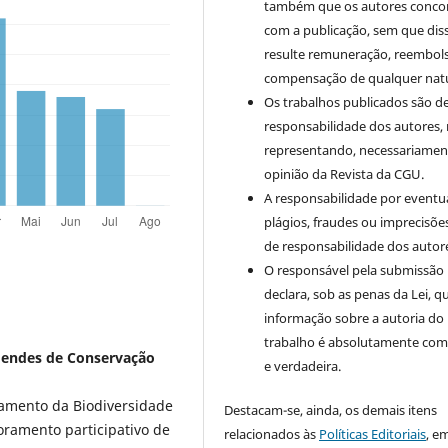
também que os autores conc
com a publicação, sem que dis
resulte remuneração, reembol
compensação de qualquer nat
Os trabalhos publicados são d
responsabilidade dos autores,
representando, necessariament
opinião da Revista da CGU.
A responsabilidade por eventu
plágios, fraudes ou imprecisõe
de responsabilidade dos autor
O responsável pela submissão
declara, sob as penas da Lei, q
informação sobre a autoria do
trabalho é absolutamente com
Mendes de Conservação
e verdadeira.
amento da Biodiversidade
Destacam-se, ainda, os demais itens
ramento participativo de
relacionados às
Políticas Editoriais
, e